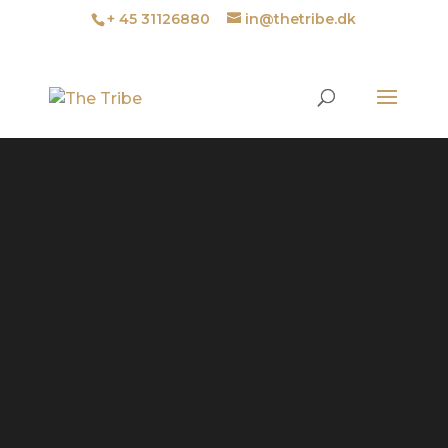
+ 45 31126880
in@thetribe.dk