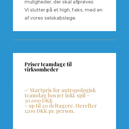
muligheder, der skal afprøves
Vi slutter på et high, f.eks. med en
af vores selskabslege.
Priser teamdage til
virksomheder
✅ Startpris for antropologisk
teamdag hos jer inkl. spil =
30.000 DKK
– op til 20 deltagere. Herefter
1200 DKK pr. person.