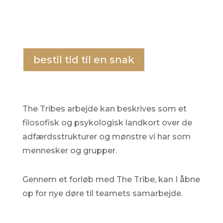
selv og teamet, I ikke selv var klar over I
havde.
bestil tid til en snak
The Tribes arbejde kan beskrives som et
filosofisk og psykologisk landkort over de
adfærdsstrukturer og mønstre vi har som
mennesker og grupper.
Gennem et forløb med The Tribe, kan I åbne
op for nye døre til teamets samarbejde.