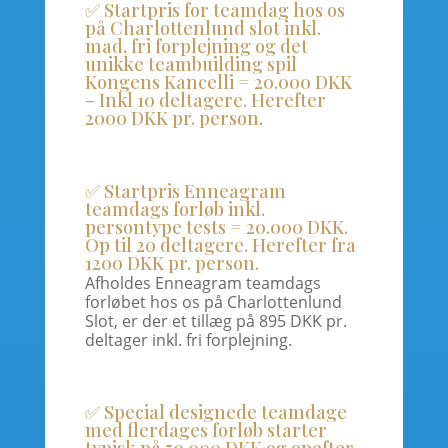
✅ Startpris for teamdag hos os
på Charlottenlund slot inkl.
mad, fri forplejning og det
unikke teambuilding spil
Kongens Kancelli = 20.000 DKK
– Inkl 10 deltagere. Herefter
2000 DKK pr. person.
✅ Startpris Enneagram
teamdags forløb inkl.
persontype tests = 20.000 DKK.
Op til 20 deltagere. Herefter fra
1200 DKK pr. person.
Afholdes Enneagram teamdags
forløbet hos os på Charlottenlund
Slot, er der et tillæg på 895 DKK pr.
deltager inkl. fri forplejning.
✅ Special designede teamdage
med flerdages forløb starter
typisk på 50.000 DKK og opefter.