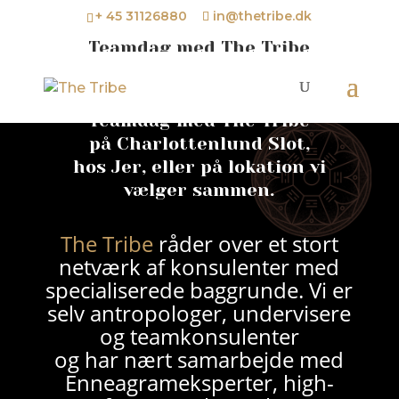
+ 45 31126880
in@thetribe.dk
Teamdag med The Tribe
Teamdag med The Tribe
på Charlottenlund Slot,
hos Jer, eller på lokation vi
vælger sammen.
The Tribe
råder over et stort
netværk af konsulenter med
specialiserede baggrunde. Vi er
selv antropologer, undervisere
og teamkonsulenter
og har nært samarbejde med
Enneagrameksperter, high-