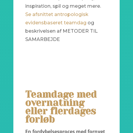
inspiration, spil og meget mere.
Se afsnittet antropologisk
evidensbaseret teamdag
og
beskrivelsen af METODER TIL
SAMARBEJDE
Teamdage med
overnatning
eller flerdages
forløb
En fordybelsesproces med fornyet