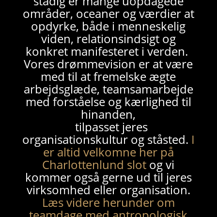
stadig er mange uopdagede
områder, oceaner og værdier at
opdyrke, både i menneskelig
viden, relationsindsigt og
konkret manifesteret i verden.
Vores drømmevision er at være
med til at fremelske ægte
arbejdsglæde, teamsamarbejde
med forståelse og kærlighed til
hinanden,
tilpasset jeres
organisationskultur og ståsted.
I
er altid velkomne her på
Charlottenlund slot
og vi
kommer også gerne ud til jeres
virksomhed eller organisation.
Læs videre herunder om
teamdage med antropologisk