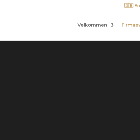
🇬🇧 E
Velkommen
Firmae