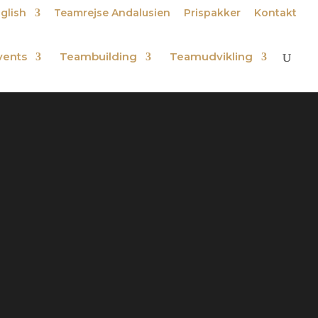
nglish
Teamrejse Andalusien
Prispakker
Kontakt
vents
Teambuilding
Teamudvikling