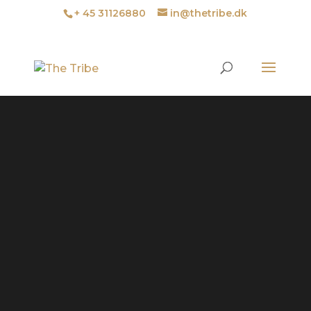
+ 45 31126880
in@thetribe.dk